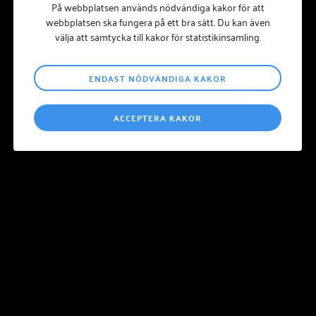
På webbplatsen används nödvändiga kakor för att
webbplatsen ska fungera på ett bra sätt. Du kan även
välja att samtycka till kakor för statistikinsamling.
ENDAST NÖDVÄNDIGA KAKOR
Städkörkortet med yrkessvenska går in i en ny fas
ACCEPTERA KAKOR
Thursday 23 March 2023